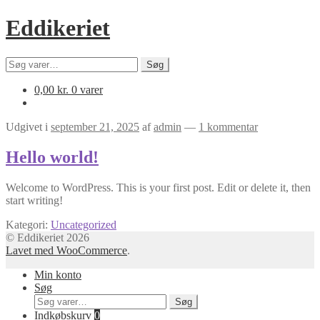
Spring
Spring
Eddikeriet
til
til
navigation
indhold
Søg
Søg
efter:
0,00
kr.
0 varer
Udgivet i
september 21, 2025
af
admin
—
1 kommentar
Hello world!
Welcome to WordPress. This is your first post. Edit or delete it, then
start writing!
Kategori:
Uncategorized
© Eddikeriet 2026
Lavet med WooCommerce
.
Min konto
Søg
Søg
Søg
efter:
Indkøbskurv
0